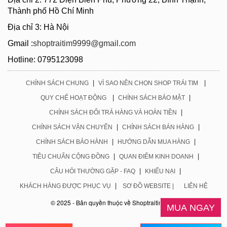
Thành phố Hồ Chí Minh
Địa chỉ 3: Hà Nội
Gmail :
shoptraitim9999@gmail.com
Hotline: 0795123098
|
|
CHÍNH SÁCH CHUNG
VÌ SAO NÊN CHỌN SHOP TRÁI TIM
|
|
QUY CHẾ HOẠT ĐỘNG
CHÍNH SÁCH BẢO MẬT
|
CHÍNH SÁCH ĐỔI TRẢ HÀNG VÀ HOÀN TIỀN
|
|
CHÍNH SÁCH VẬN CHUYỂN
CHÍNH SÁCH BÁN HÀNG
|
|
CHÍNH SÁCH BẢO HÀNH
HƯỚNG DẪN MUA HÀNG
|
|
TIÊU CHUẨN CỘNG ĐỒNG
QUAN ĐIỂM KINH DOANH
|
|
CÂU HỎI THƯỜNG GẶP - FAQ
KHIẾU NẠI
|
KHÁCH HÀNG ĐƯỢC PHỤC VỤ
SƠ ĐỒ WEBSITE |
LIÊN HỆ
© 2025 - Bản quyền thuộc về Shoptraitim.com
MUA NGAY