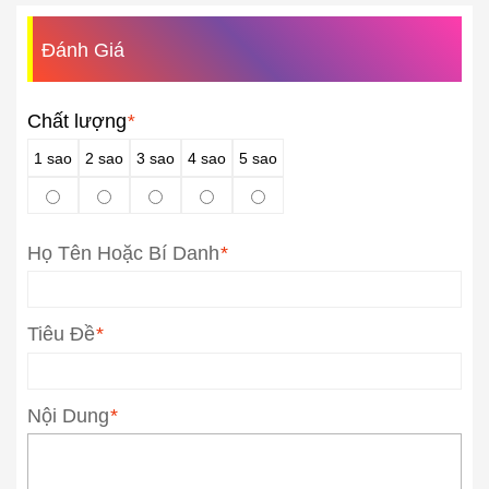
Đánh Giá
Chất lượng
*
1 sao
2 sao
3 sao
4 sao
5 sao
Họ Tên Hoặc Bí Danh
*
Tiêu Đề
*
Nội Dung
*