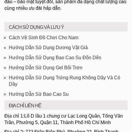
đáo – bảo mật tuyệt đối, sản phẩm đa dạng chất lượng cao
cùng nhiều ưu đãi hấp dẫn.
CÁCH SỬ DỤNG VÀ LƯU Ý
Cách Vệ Sinh Đồ Chơi Cho Nam
Hướng Dẫn Sử Dụng Dương Vật Giả
Hướng Dẫn Sử Dụng Bao Cao Su Đôn Dên
Hướng Dẫn Sử Dụng Gel Bôi Trơn
Hướng Dẫn Sử Dụng Trứng Rung Không Dây Và Có
Dây
Hướng Dẫn Sử Bao Cao Su
ĐỊA CHỈ LIÊN HỆ
Địa chỉ 1:Lô D lầu 1 chung cư Lạc Long Quân, Tống Văn
Trân, Phường 5, Quận 11, Thành Phố Hồ Chí Minh
Địa chỉ 2: 772 Điện Biên Phủ, Phường 22, Bình Thạnh,