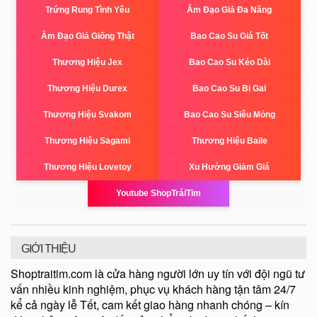
Trứng Rung Tình Yêu
Âm Đạo Giả Đa Năng
Âm Đạo Giả Giống Thật
Bao Cao Su Giá Tốt
Thương Hiệu Jex
Bao Cao Su Kéo Dài
Thương Hiệu Durex
Bao Cao Su Bi Gai
Thương Hiệu Svakom
Bao Cao Su Siêu Mỏng
Thương Hiệu Sagami
Thương Hiệu Baile
Thương Hiệu Lovetoy
Xu Hướng Giảm Giá
Youtube ShopTráiTim
GIỚI THIỆU
Shoptraitim.com là cửa hàng người lớn uy tín với đội ngũ tư
vấn nhiều kinh nghiệm, phục vụ khách hàng tận tâm 24/7
kể cả ngày lễ Tết, cam kết giao hàng nhanh chóng – kín