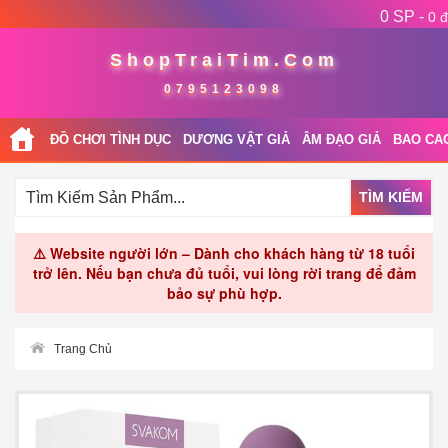
0 SP -
0 đ
ShopTraiTim.Com
0795123098
ĐỒ CHƠI TÌNH DỤC
DƯƠNG VẬT GIẢ
ÂM ĐẠO GIẢ
BAO CA
TÌM KIẾM
⚠️ Website người lớn – Dành cho khách hàng từ 18 tuổi
trở lên. Nếu bạn chưa đủ tuổi, vui lòng rời trang để đảm
bảo sự phù hợp.
Trang Chủ