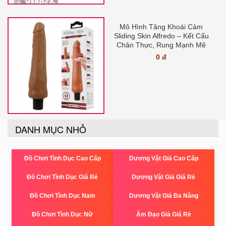
Mô Hình Tăng Khoái Cảm
Sliding Skin Alfredo – Kết Cấu
Chân Thực, Rung Mạnh Mẽ
0 đ
DANH MỤC NHỎ
Đồ Chơi Tình Dục Cao Cấp
Dương Vật Giả Cao Cấp
Đồ Chơi Tình Dục Giá Rẻ
Dương Vật Giả Giá Rẻ
Đồ Chơi Tình Dục Nam
Dương Vật Giả Đa Năng
Đồ Chơi Tình Dục Nữ
Âm Đạo Giả Giá Rẻ