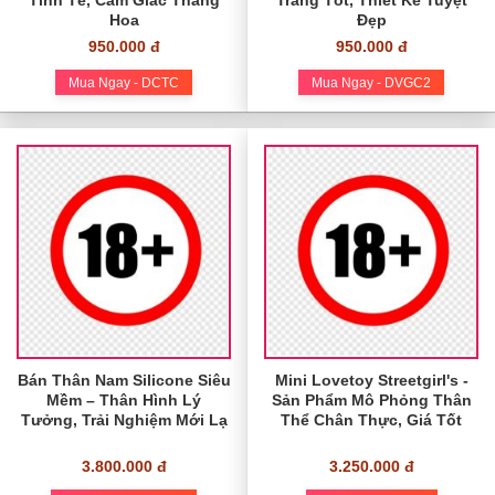
Tinh Tế, Cảm Giác Thăng
Trang Tốt, Thiết Kế Tuyệt
Hoa
Đẹp
950.000 đ
950.000 đ
Mua Ngay - DCTC
Mua Ngay - DVGC2
Bán Thân Nam Silicone Siêu
Mini Lovetoy Streetgirl's -
Mềm – Thân Hình Lý
Sản Phẩm Mô Phỏng Thân
Tưởng, Trải Nghiệm Mới Lạ
Thể Chân Thực, Giá Tốt
3.800.000 đ
3.250.000 đ