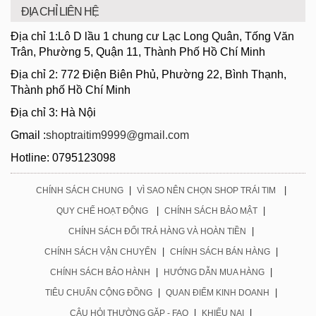
ĐỊA CHỈ LIÊN HỆ
Địa chỉ 1:Lô D lầu 1 chung cư Lạc Long Quân, Tống Văn
Trân, Phường 5, Quận 11, Thành Phố Hồ Chí Minh
Địa chỉ 2: 772 Điện Biên Phủ, Phường 22, Bình Thạnh,
Thành phố Hồ Chí Minh
Địa chỉ 3: Hà Nội
Gmail :
shoptraitim9999@gmail.com
Hotline: 0795123098
|
|
CHÍNH SÁCH CHUNG
VÌ SAO NÊN CHỌN SHOP TRÁI TIM
|
|
QUY CHẾ HOẠT ĐỘNG
CHÍNH SÁCH BẢO MẬT
|
CHÍNH SÁCH ĐỔI TRẢ HÀNG VÀ HOÀN TIỀN
|
|
CHÍNH SÁCH VẬN CHUYỂN
CHÍNH SÁCH BÁN HÀNG
|
|
CHÍNH SÁCH BẢO HÀNH
HƯỚNG DẪN MUA HÀNG
|
|
TIÊU CHUẨN CỘNG ĐỒNG
QUAN ĐIỂM KINH DOANH
|
|
CÂU HỎI THƯỜNG GẶP - FAQ
KHIẾU NẠI