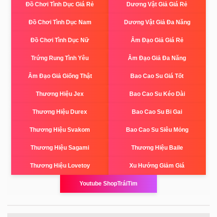
Đồ Chơi Tình Dục Giá Rẻ
Dương Vật Giả Giá Rẻ
Đồ Chơi Tình Dục Nam
Dương Vật Giả Đa Năng
Đồ Chơi Tình Dục Nữ
Âm Đạo Giả Giá Rẻ
Trứng Rung Tình Yêu
Âm Đạo Giả Đa Năng
Âm Đạo Giả Giống Thật
Bao Cao Su Giá Tốt
Thương Hiệu Jex
Bao Cao Su Kéo Dài
Thương Hiệu Durex
Bao Cao Su Bi Gai
Thương Hiệu Svakom
Bao Cao Su Siêu Mỏng
Thương Hiệu Sagami
Thương Hiệu Baile
Thương Hiệu Lovetoy
Xu Hướng Giảm Giá
Youtube ShopTráiTim