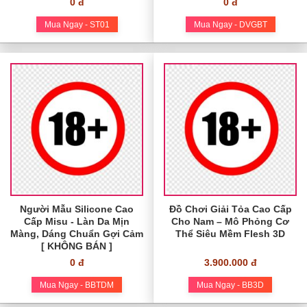
0 đ
0 đ
Mua Ngay - ST01
Mua Ngay - DVGBT
Người Mẫu Silicone Cao
Đồ Chơi Giải Tỏa Cao Cấp
Cấp Misu - Làn Da Mịn
Cho Nam – Mô Phỏng Cơ
Màng, Dáng Chuẩn Gợi Cảm
Thể Siêu Mềm Flesh 3D
[ KHÔNG BÁN ]
0 đ
3.900.000 đ
Mua Ngay - BBTDM
Mua Ngay - BB3D