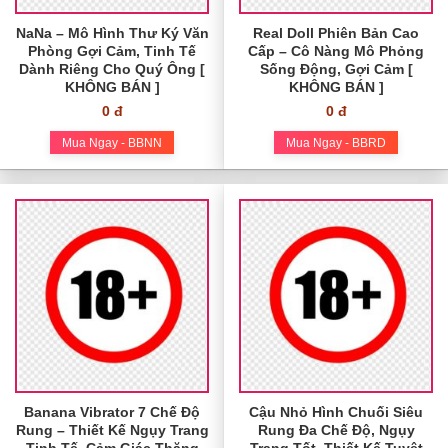
NaNa – Mô Hình Thư Ký Văn
Real Doll Phiên Bản Cao
Phòng Gợi Cảm, Tinh Tế
Cấp – Cô Nàng Mô Phỏng
Dành Riêng Cho Quý Ông [
Sống Động, Gợi Cảm [
KHÔNG BÁN ]
KHÔNG BÁN ]
0 đ
0 đ
Mua Ngay - BBNN
Mua Ngay - BBRD
Banana Vibrator 7 Chế Độ
Cậu Nhỏ Hình Chuối Siêu
Rung – Thiết Kế Ngụy Trang
Rung Đa Chế Độ, Ngụy