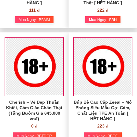
HÀNG ]
Thật [ HẾT HÀNG ]
111 đ
222 đ
Mua Ngay - BBMM
Mua Ngay - BBH
Cherish – Vẻ Đẹp Thuần
Búp Bê Cao Cấp Zeeal – Mô
Khiết, Cảm Giác Chân Thật
Phỏng Siêu Mẫu Gợi Cảm,
(Tặng Bướm Giả 645.000
Chất Liệu TPE An Toàn [
vnđ)
HẾT HÀNG ]
0 đ
223 đ
Mua Ngay - BBTDCR
Mua Ngay - BBCC