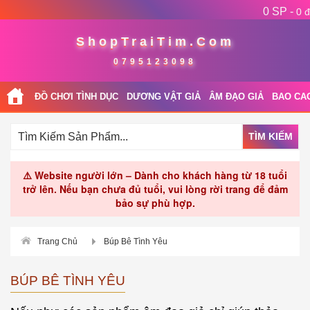
0 SP -
0 đ
ShopTraiTim.Com
0795123098
ĐỒ CHƠI TÌNH DỤC
DƯƠNG VẬT GIẢ
ÂM ĐẠO GIẢ
BAO CA
TÌM KIẾM
⚠️ Website người lớn – Dành cho khách hàng từ 18 tuổi
trở lên. Nếu bạn chưa đủ tuổi, vui lòng rời trang để đảm
bảo sự phù hợp.
Trang Chủ
Búp Bê Tình Yêu
BÚP BÊ TÌNH YÊU