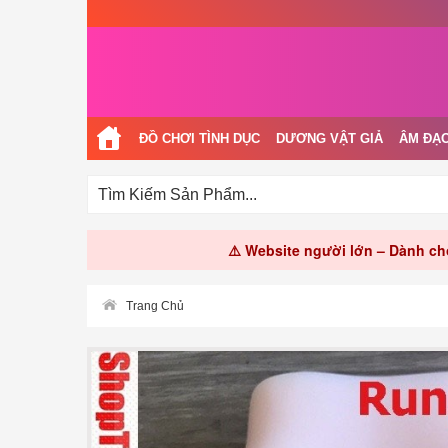
ĐỒ CHƠI TÌNH DỤC
DƯƠNG VẬT GIẢ
ÂM ĐẠO
⚠️ Website người lớn – Dành cho
Trang Chủ