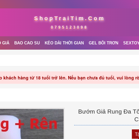
ShopTraiTim.Com
0795123098
 GIẢ
BAO CAO SU
KÉO DÀI THỜI GIAN
GEL BÔI TRƠN
SEXTO
 khách hàng từ 18 tuổi trở lên. Nếu bạn chưa đủ tuổi, vui lòng 
Bướm Giả Rung Đa Tố
C
T