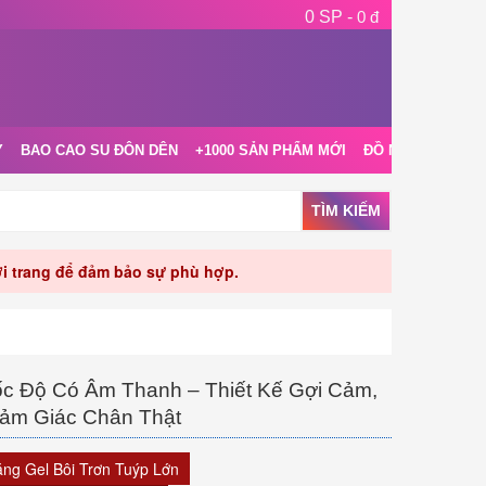
0 SP -
0 đ
Y
BAO CAO SU ĐÔN DÊN
+1000 SẢN PHẨM MỚI
ĐỒ NGỦ NỘI Y
TÌM KIẾM
rời trang để đảm bảo sự phù hợp.
c Độ Có Âm Thanh – Thiết Kế Gợi Cảm,
ảm Giác Chân Thật
ặng Gel Bôi Trơn Tuýp Lớn