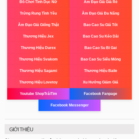
Đồ Chơi Tình Dục Nữ
Âm Đạo Giả Giá Rẻ
Trứng Rung Tình Yêu
Âm Đạo Giả Đa Năng
Âm Đạo Giả Giống Thật
Bao Cao Su Giá Tốt
Thương Hiệu Jex
Bao Cao Su Kéo Dài
Thương Hiệu Durex
Bao Cao Su Bi Gai
Thương Hiệu Svakom
Bao Cao Su Siêu Mỏng
Thương Hiệu Sagami
Thương Hiệu Baile
Thương Hiệu Lovetoy
Xu Hướng Giảm Giá
Youtube ShopTráiTim
Facebook Fanpage
Facebook Messenger
GIỚI THIỆU