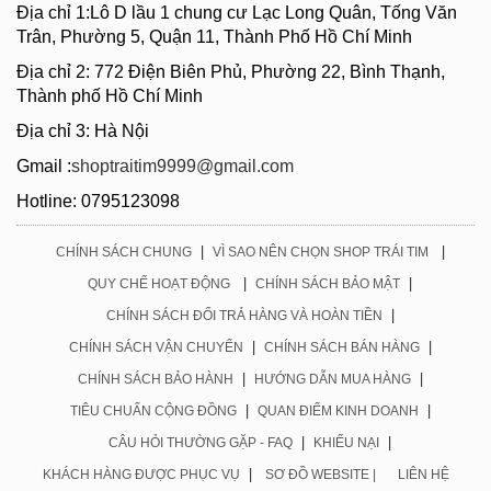
Địa chỉ 1:Lô D lầu 1 chung cư Lạc Long Quân, Tống Văn
Trân, Phường 5, Quận 11, Thành Phố Hồ Chí Minh
Địa chỉ 2: 772 Điện Biên Phủ, Phường 22, Bình Thạnh,
Thành phố Hồ Chí Minh
Địa chỉ 3: Hà Nội
Gmail :
shoptraitim9999@gmail.com
Hotline: 0795123098
|
|
CHÍNH SÁCH CHUNG
VÌ SAO NÊN CHỌN SHOP TRÁI TIM
|
|
QUY CHẾ HOẠT ĐỘNG
CHÍNH SÁCH BẢO MẬT
|
CHÍNH SÁCH ĐỔI TRẢ HÀNG VÀ HOÀN TIỀN
|
|
CHÍNH SÁCH VẬN CHUYỂN
CHÍNH SÁCH BÁN HÀNG
|
|
CHÍNH SÁCH BẢO HÀNH
HƯỚNG DẪN MUA HÀNG
|
|
TIÊU CHUẨN CỘNG ĐỒNG
QUAN ĐIỂM KINH DOANH
|
|
CÂU HỎI THƯỜNG GẶP - FAQ
KHIẾU NẠI
|
KHÁCH HÀNG ĐƯỢC PHỤC VỤ
SƠ ĐỒ WEBSITE |
LIÊN HỆ