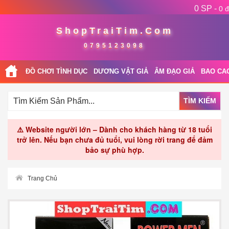
0 SP -
0 đ
ShopTraiTim.Com
0795123098
ĐỒ CHƠI TÌNH DỤC
DƯƠNG VẬT GIẢ
ÂM ĐẠO GIẢ
BAO CA
TÌM KIẾM
⚠️ Website người lớn – Dành cho khách hàng từ 18 tuổi
trở lên. Nếu bạn chưa đủ tuổi, vui lòng rời trang để đảm
bảo sự phù hợp.
Trang Chủ