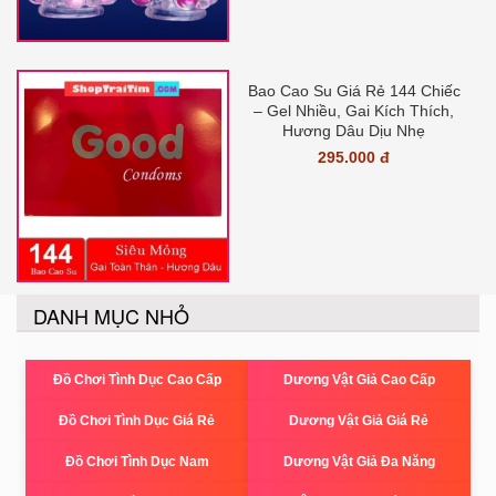
Bao Cao Su Giá Rẻ 144 Chiếc
– Gel Nhiều, Gai Kích Thích,
Hương Dâu Dịu Nhẹ
295.000 đ
DANH MỤC NHỎ
Đồ Chơi Tình Dục Cao Cấp
Dương Vật Giả Cao Cấp
Đồ Chơi Tình Dục Giá Rẻ
Dương Vật Giả Giá Rẻ
Đồ Chơi Tình Dục Nam
Dương Vật Giả Đa Năng