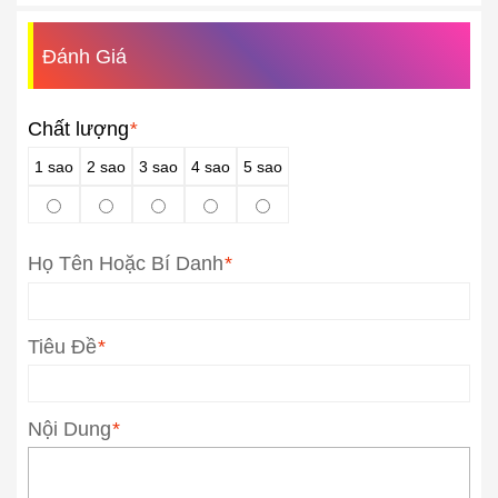
Đánh Giá
Chất lượng
*
1 sao
2 sao
3 sao
4 sao
5 sao
Họ Tên Hoặc Bí Danh
*
Tiêu Đề
*
Nội Dung
*