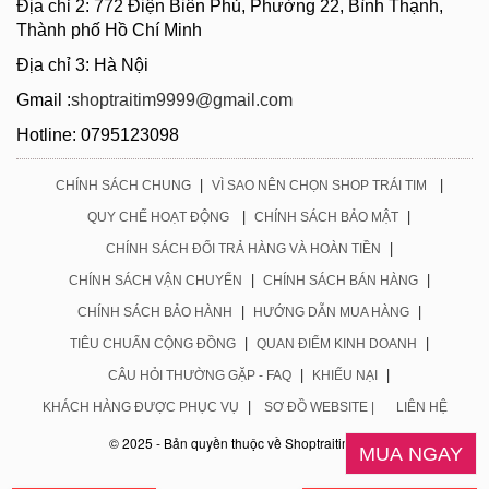
Địa chỉ 2: 772 Điện Biên Phủ, Phường 22, Bình Thạnh,
Thành phố Hồ Chí Minh
Địa chỉ 3: Hà Nội
Gmail :
shoptraitim9999@gmail.com
Hotline: 0795123098
|
|
CHÍNH SÁCH CHUNG
VÌ SAO NÊN CHỌN SHOP TRÁI TIM
|
|
QUY CHẾ HOẠT ĐỘNG
CHÍNH SÁCH BẢO MẬT
|
CHÍNH SÁCH ĐỔI TRẢ HÀNG VÀ HOÀN TIỀN
|
|
CHÍNH SÁCH VẬN CHUYỂN
CHÍNH SÁCH BÁN HÀNG
|
|
CHÍNH SÁCH BẢO HÀNH
HƯỚNG DẪN MUA HÀNG
|
|
TIÊU CHUẨN CỘNG ĐỒNG
QUAN ĐIỂM KINH DOANH
|
|
CÂU HỎI THƯỜNG GẶP - FAQ
KHIẾU NẠI
|
KHÁCH HÀNG ĐƯỢC PHỤC VỤ
SƠ ĐỒ WEBSITE |
LIÊN HỆ
© 2025 - Bản quyền thuộc về Shoptraitim.com
MUA NGAY