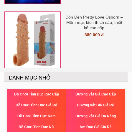
Đôn Dên Pretty Love Osborn –
Mềm mại, kích thích sâu, thiết
kế cao cấp
380.000 đ
DANH MỤC NHỎ
Đồ Chơi Tình Dục Cao Cấp
Dương Vật Giả Cao Cấp
Đồ Chơi Tình Dục Giá Rẻ
Dương Vật Giả Giá Rẻ
Đồ Chơi Tình Dục Nam
Dương Vật Giả Đa Năng
Đồ Chơi Tình Dục Nữ
Âm Đạo Giả Giá Rẻ