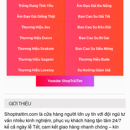
Trứng Rung Tình Yêu
Âm Đạo Giả Đa Năng
Âm Đạo Giả Giống Thật
Bao Cao Su Giá Tốt
Thương Hiệu Jex
Bao Cao Su Kéo Dài
Thương Hiệu Durex
Bao Cao Su Bi Gai
Thương Hiệu Svakom
Bao Cao Su Siêu Mỏng
Thương Hiệu Sagami
Thương Hiệu Baile
Thương Hiệu Lovetoy
Xu Hướng Giảm Giá
Youtube ShopTráiTim
GIỚI THIỆU
Shoptraitim.com là cửa hàng người lớn uy tín với đội ngũ tư
vấn nhiều kinh nghiệm, phục vụ khách hàng tận tâm 24/7
kể cả ngày lễ Tết, cam kết giao hàng nhanh chóng – kín