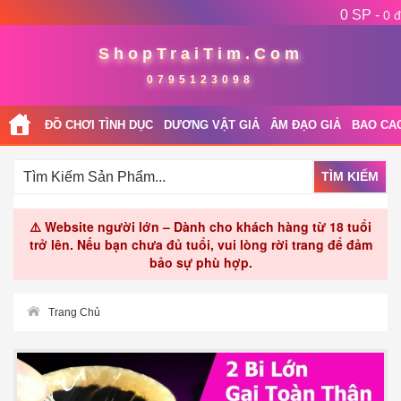
0 SP -
0 đ
ShopTraiTim.Com
0795123098
ĐỒ CHƠI TÌNH DỤC
DƯƠNG VẬT GIẢ
ÂM ĐẠO GIẢ
BAO CA
TÌM KIẾM
⚠️ Website người lớn – Dành cho khách hàng từ 18 tuổi
trở lên. Nếu bạn chưa đủ tuổi, vui lòng rời trang để đảm
bảo sự phù hợp.
Trang Chủ