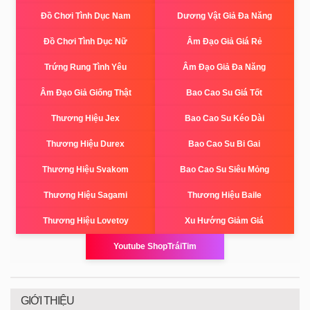
Đồ Chơi Tình Dục Nam
Dương Vật Giả Đa Năng
Đồ Chơi Tình Dục Nữ
Âm Đạo Giả Giá Rẻ
Trứng Rung Tình Yêu
Âm Đạo Giả Đa Năng
Âm Đạo Giả Giống Thật
Bao Cao Su Giá Tốt
Thương Hiệu Jex
Bao Cao Su Kéo Dài
Thương Hiệu Durex
Bao Cao Su Bi Gai
Thương Hiệu Svakom
Bao Cao Su Siêu Mỏng
Thương Hiệu Sagami
Thương Hiệu Baile
Thương Hiệu Lovetoy
Xu Hướng Giảm Giá
Youtube ShopTráiTim
GIỚI THIỆU