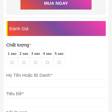
MUA NGAY
Đánh Giá
Chất lượng
*
1 sao
2 sao
3 sao
4 sao
5 sao
Họ Tên Hoặc Bí Danh
*
Tiêu Đề
*