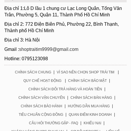
Địa chỉ 1:Lô D lầu 1 chung cư Lạc Long Quân, Tống Văn
Trân, Phường 5, Quận 11, Thành Phố Hồ Chí Minh
Địa chỉ 2: 772 Điện Biên Phủ, Phường 22, Bình Thạnh,
Thành phố Hồ Chí Minh
Địa chỉ 3: Hà Nội
Gmail :
shoptraitim9999@gmail.com
Hotline: 0795123098
|
|
CHÍNH SÁCH CHUNG
VÌ SAO NÊN CHỌN SHOP TRÁI TIM
|
|
QUY CHẾ HOẠT ĐỘNG
CHÍNH SÁCH BẢO MẬT
|
CHÍNH SÁCH ĐỔI TRẢ HÀNG VÀ HOÀN TIỀN
|
|
CHÍNH SÁCH VẬN CHUYỂN
CHÍNH SÁCH BÁN HÀNG
|
|
CHÍNH SÁCH BẢO HÀNH
HƯỚNG DẪN MUA HÀNG
|
|
TIÊU CHUẨN CỘNG ĐỒNG
QUAN ĐIỂM KINH DOANH
|
|
CÂU HỎI THƯỜNG GẶP - FAQ
KHIẾU NẠI