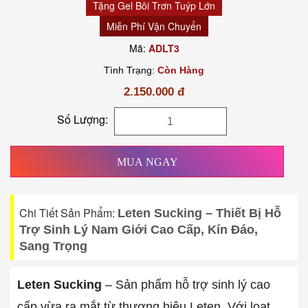
Tặng Gel Bôi Trơn Tuýp Lớn
Miễn Phí Vận Chuyển
Mã:
ADLT3
Tình Trạng:
Còn Hàng
2.150.000 đ
Số Lượng:
MUA NGAY
Chi Tiết Sản Phẩm:
Leten Sucking – Thiết Bị Hỗ
Trợ Sinh Lý Nam Giới Cao Cấp, Kín Đáo,
Sang Trọng
Leten Sucking
– Sản phẩm hỗ trợ sinh lý cao
cấp vừa ra mắt từ thương hiệu Leten. Với loạt