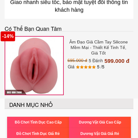
Giao nhanh siêu tốc, bảo mật tuyệt đối thông tin
khách hàng
Có Thể Bạn Quan Tâm
-14%
Âm Đạo Giả Cầm Tay Silicone
Mềm Mại - Thiết Kế Tinh Tế,
Giá Tốt
5 Đánh
695.000 đ
599.000 đ
Giá
5
/5
DANH MỤC NHỎ
Đồ Chơi Tình Dục Cao Cấp
Dương Vật Giả Cao Cấp
Đồ Chơi Tình Dục Giá Rẻ
Dương Vật Giả Giá Rẻ