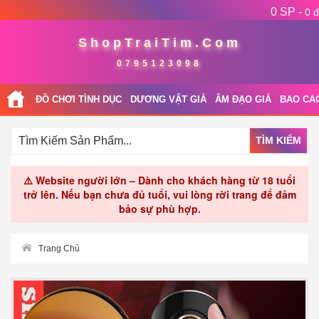
0 SP -
0 đ
ShopTraiTim.Com
0795123098
ĐỒ CHƠI TÌNH DỤC
DƯƠNG VẬT GIẢ
ÂM ĐẠO GIẢ
BAO CA
TÌM KIẾM
⚠️ Website người lớn – Dành cho khách hàng từ 18 tuổi
trở lên. Nếu bạn chưa đủ tuổi, vui lòng rời trang để đảm
bảo sự phù hợp.
Trang Chủ